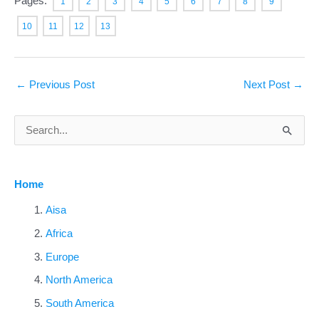
Pages:
1
2
3
4
5
6
7
8
9
10
11
12
13
←
Previous Post
Next Post
→
S
e
a
Home
r
c
Aisa
h
Africa
f
Europe
o
North America
r
South America
: