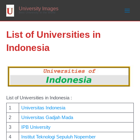
Skip
to
University Images
content
Best University in the World
List of Universities in
Indonesia
List of Universities in Indonesia :
1
Universitas Indonesia
2
Universitas Gadjah Mada
3
IPB University
4
Institut Teknologi Sepuluh Nopember