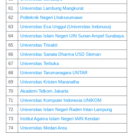
61
Universitas Lambung Mangkurat
62
Politeknik Negeri Lhokseumawe
63
Universitas Esa Unggul (Universitas Indonusa)
64
Universitas Islam Negeri UIN Sunan Ampel Surabaya
65
Universitas Trisakti
66
Universitas Sanata Dharma USD Sleman
67
Universitas Terbuka
68
Universitas Tarumanagara UNTAR
69
Universitas Kristen Maranatha
70
Akademi Telkom Jakarta
71
Universitas Komputer Indonesia UNIKOM
72
Universitas Islam Negeri Raden Intan Lampung
73
Institut Agama Islam Negeri IAIN Kendari
74
Universitas Medan Area